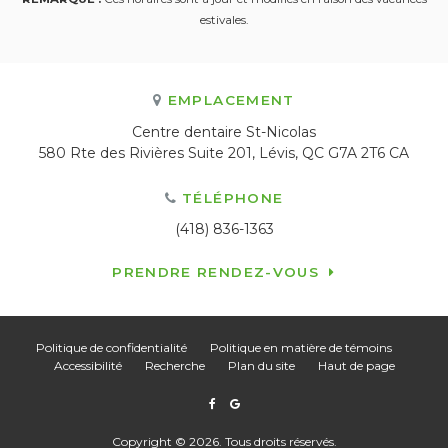
estivales.
EMPLACEMENT
Centre dentaire St-Nicolas
580 Rte des Rivières Suite 201
Lévis
QC
G7A 2T6
CA
TÉLÉPHONE
(418) 836-1363
PRENDRE RENDEZ-VOUS
Politique de confidentialité
Politique en matière de témoins
Accessibilité
Recherche
Plan du site
Haut de page
Copyright © 2026. Tous droits réservés.