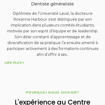
Dentiste généraliste
Diplômé de l'Université Laval en 1999, je pratique la
J
dentisterie avec passion et professionnalisme. Mon
a
approche chaleureuse et dynamique rend les
su
p.
patients à l'aise dès la première rencontre.
Mon expertise ainsi que la technologie de la
 à
clinique me permettent de vous offrir des soins de
es
qualité, tant pour les soins fonctionnels,
ch
LIRE PLUS
LI
…
POURQUOI NOUS CHOISIR?
L'expérience au
Centre