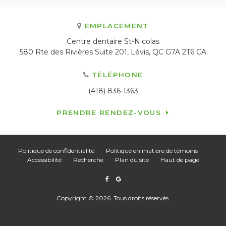
EMPLACEMENT
Centre dentaire St-Nicolas
580 Rte des Rivières Suite 201
Lévis
QC
G7A 2T6
CA
TÉLÉPHONE
(418) 836-1363
PRENDRE RENDEZ-VOUS
Politique de confidentialité
Politique en matière de témoins
Accessibilité
Recherche
Plan du site
Haut de page
Copyright © 2026. Tous droits réservés.