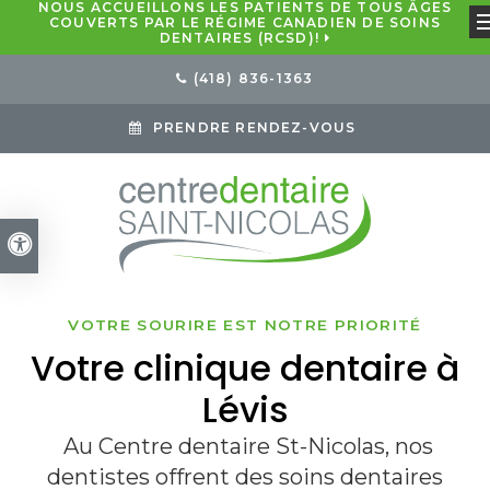
NOUS ACCUEILLONS LES PATIENTS DE TOUS ÂGES
COUVERTS PAR LE RÉGIME CANADIEN DE SOINS
DENTAIRES (RCSD)!
(418) 836-1363
PRENDRE RENDEZ-VOUS
Version accessible
VOTRE SOURIRE EST NOTRE PRIORITÉ
VOTRE SOURIRE EST NOTRE PRIORITÉ
BIENVENUE AUX NOUVEAUX PATIENTS
Votre clinique dentaire à
Nos dentistes proposent
Services dentaires
des soins dentaires
complets
Lévis
complets pour toute la
Au Centre dentaire St-Nicolas, nos
Nos dentistes offrent une gamme
dentistes offrent des soins dentaires
complète de services préventifs,